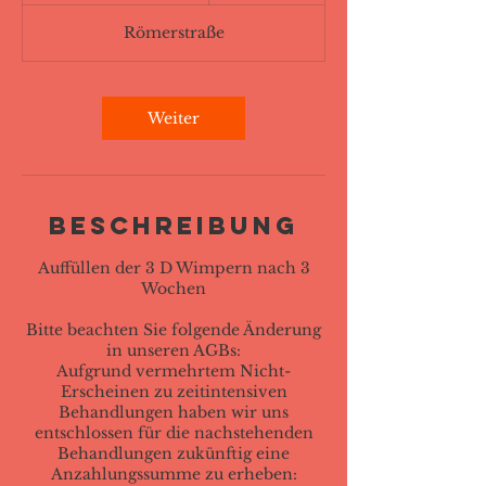
t
Römerstraße
d
1
0
M
Weiter
i
n
.
Beschreibung
Auffüllen der 3 D Wimpern nach 3
Wochen
Bitte beachten Sie folgende Änderung
in unseren AGBs:
Aufgrund vermehrtem Nicht-
Erscheinen zu zeitintensiven
Behandlungen haben wir uns
entschlossen für die nachstehenden
Behandlungen zukünftig eine
Anzahlungssumme zu erheben: