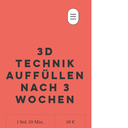
3D
Technik
Auffüllen
nach 3
Wochen
58
Euro
1 Std. 10 Min.
1
58 €
S