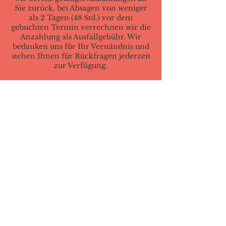
Sie zurück, bei Absagen von weniger
als 2 Tagen (48 Std.) vor dem
gebuchten Termin verrechnen wir die
Anzahlung als Ausfallgebühr. Wir
bedanken uns für Ihr Verständnis und
stehen Ihnen für Rückfragen jederzeit
zur Verfügung.
Herzlichst, Kristina & Alian
Umbuchung &
Kündigung
Bitte beachten Sie, dass gebuchte
Behandlungstermine im Falle einer
Verhinderung mind. 24 Std. vorher
abgesagt werden müssen. Nicht
rechtzeitig abgesagte Termine können
mit 50% des Behandlungspreises in
Rechnung gestellt werden.