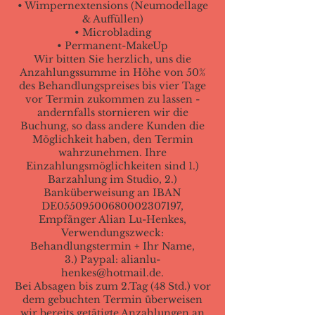
• Wimpernextensions (Neumodellage
& Auffüllen)
• Microblading
• Permanent-MakeUp
Wir bitten Sie herzlich, uns die
Anzahlungssumme in Höhe von 50%
des Behandlungspreises bis vier Tage
vor Termin zukommen zu lassen -
andernfalls stornieren wir die
Buchung, so dass andere Kunden die
Möglichkeit haben, den Termin
wahrzunehmen. Ihre
Einzahlungsmöglichkeiten sind 1.)
Barzahlung im Studio, 2.)
Banküberweisung an IBAN
DE05509500680002307197,
Empfänger Alian Lu-Henkes,
Verwendungszweck:
Behandlungstermin + Ihr Name,
3.) Paypal: alianlu-
henkes@hotmail.de.
Bei Absagen bis zum 2.Tag (48 Std.) vor
dem gebuchten Termin überweisen
wir bereits getätigte Anzahlungen an