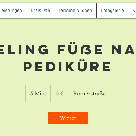
leistungen
Preisliste
Termine buchen
Fotogalerie
K
eling Füße n
Pediküre
9
Euro
5 Min.
5
9 €
Römerstraße
M
i
n
Weiter
.