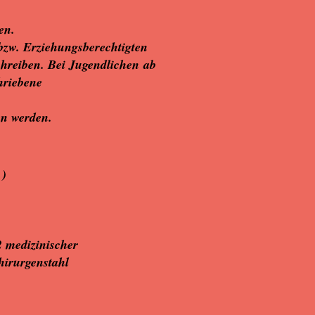
en.
 bzw. Erziehungsberechtigten
chreiben. Bei Jugendlichen ab
hriebene
en werden.
 )
 medizinischer
genstahl