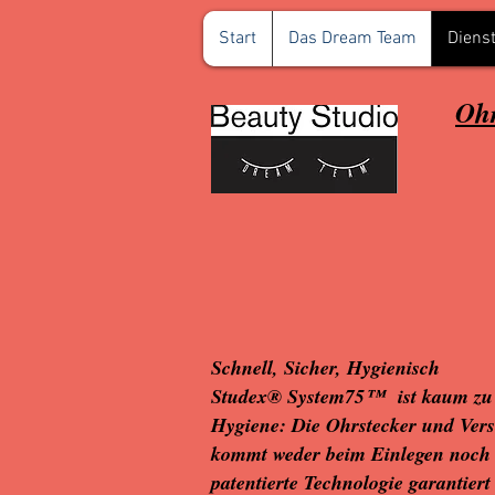
Start
Das Dream Team
Dienst
Ohr
Schnell, Sicher, Hygienisch
Studex® System75™ ist kaum zu s
Hygiene: Die Ohrstecker und Versc
kommt weder beim Einlegen noch b
patentierte Technologie garantiert