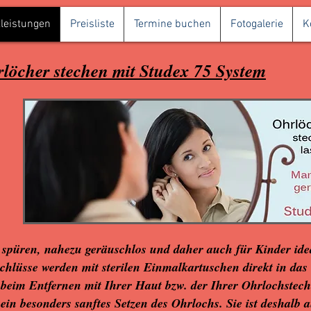
leistungen
Preisliste
Termine buchen
Fotogalerie
K
löcher stechen mit Studex 75 System
püren, nahezu geräuschlos und daher auch für Kinder idea
hlüsse werden mit sterilen Einmalkartuschen direkt in das 
eim Entfernen mit Ihrer Haut bzw. der Ihrer Ohrlochstech-
 ein besonders sanftes Setzen des Ohrlochs. Sie ist deshalb 