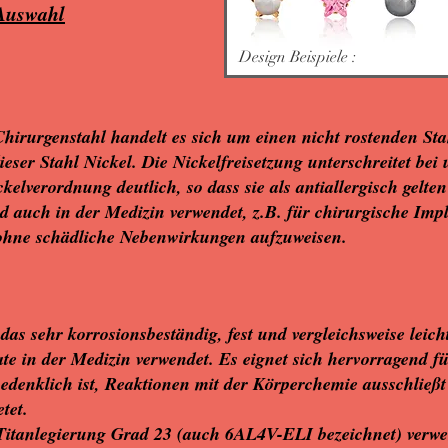
 Auswahl
Design Beispiele :
hirurgenstahl handelt es sich um einen nicht rostenden St
dieser Stahl Nickel. Die Nickelfreisetzung unterschreitet be
elverordnung deutlich, so dass sie als antiallergisch gelte
rd auch in der Medizin verwendet, z.B. für chirurgische Imp
 ohne schädliche Nebenwirkungen aufzuweisen.
 das sehr korrosionsbeständig, fest und vergleichsweise leich
te in der Medizin verwendet. Es eignet sich hervorragend 
edenklich ist, Reaktionen mit der Körperchemie ausschließt
tet.
Titanlegierung Grad 23 (auch 6AL4V-ELI bezeichnet) verwe